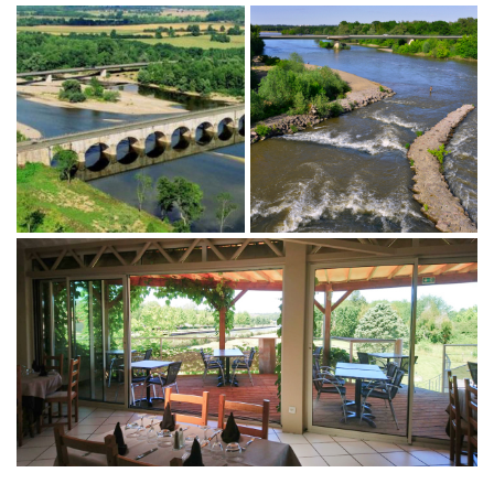
Restez infor
Avis
Inscription News
Actualités
Contact
Rejoignez-nou