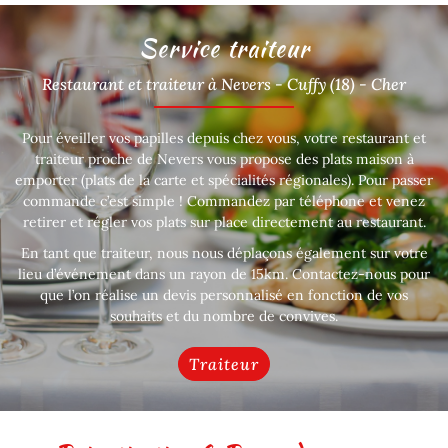
Service traiteur
Restaurant et traiteur à Nevers - Cuffy (18) - Cher
Pour éveiller vos papilles depuis chez vous, votre restaurant et
traiteur proche de Nevers vous propose des plats maison à
emporter (plats de la carte et spécialités régionales). Pour passer
commande c’est simple ! Commandez par téléphone et venez
retirer et régler vos plats sur place directement au restaurant.
En tant que traiteur, nous nous déplaçons également sur votre
lieu d’événement dans un rayon de 15km. Contactez-nous pour
que l’on réalise un devis personnalisé en fonction de vos
souhaits et du nombre de convives.
Traiteur