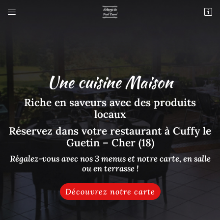


37 rue des écluses
18150 Cuffy Le Guetin
02 48 80 40 76
Une cuisine Maison
Riche en saveurs avec des produits
locaux
Réservez dans votre restaurant à Cuffy
le
Guetin – Cher (18)
Adresse email de réception

Régalez-vous avec nos 3 menus et
notre carte, en salle
ou en terrasse !
En cochant cette case, vous consentez à recevoir nos propositions commerciales à
l'adresse email indiqué ci-dessus. Vous pouvez vous désinscrire à tout moment en
utilisant
le formulaire de désinscription
.
Découvrez notre carte
Inscription