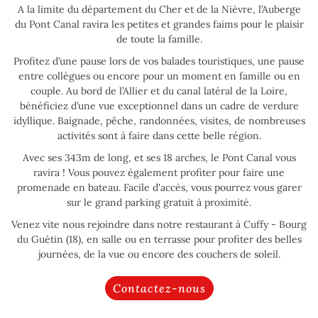
A la limite du département du Cher et de la Nièvre, l’Auberge
du Pont Canal ravira les petites et grandes faims pour le plaisir
de toute la famille.
Profitez d’une pause lors de vos balades touristiques, une pause
entre collègues ou encore pour un moment en famille ou en
couple. Au bord de l’Allier et du canal latéral de la Loire,
bénéficiez d’une vue exceptionnel dans un cadre de verdure
idyllique. Baignade, pêche, randonnées, visites, de nombreuses
activités sont à faire dans cette belle région.
Une questio
Avec ses 343m de long, et ses 18 arches, le Pont Canal vous
ravira ! Vous pouvez également profiter pour faire une
promenade en bateau. Facile d'accès, vous pourrez vous garer
Accueil
sur le grand parking gratuit à proximité.
02 48 80 40 7
Venez vite nous rejoindre dans notre restaurant à Cuffy - Bourg
re restaurant
du Guétin (18), en salle ou en terrasse pour profiter des belles
journées, de la vue ou encore des couchers de soleil.
Traiteur
Notre carte
Contactez-nous
En images