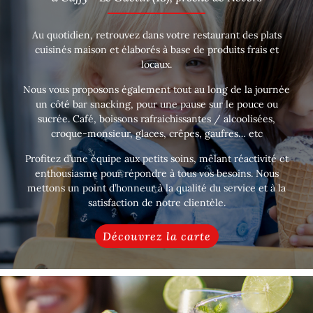
Au quotidien, retrouvez dans votre restaurant des plats
cuisinés maison et élaborés à base de produits frais et
locaux.
Nous vous proposons également tout au long de la journée
un côté bar snacking, pour une pause sur le pouce ou
sucrée. Café, boissons rafraichissantes / alcoolisées,
croque-monsieur, glaces, crêpes, gaufres… etc
Profitez d’une équipe aux petits soins, mêlant réactivité et
enthousiasme pour répondre à tous vos besoins. Nous
mettons un point d’honneur à la qualité du service et à la
satisfaction de notre clientèle.
Découvrez la carte