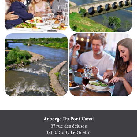

Une questio
Agrandir la photo
Accueil
02 48 80 40 7
re restaurant
Traiteur
Notre carte
Auberge Du Pont Canal

37 rue des écluses
En images
Restez infor
18150 Cuffy Le Guetin
Agrandir la photo