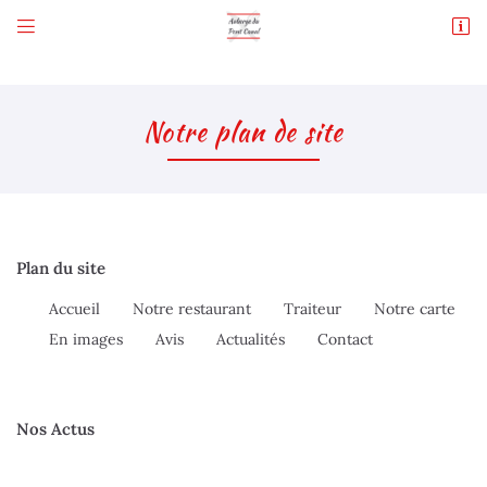


37 rue des écluses
18150 Cuffy Le Guetin
02 48 80 40 76
Notre plan de site
Plan du site
Accueil
Notre restaurant
Traiteur
Notre carte
Adresse email de réception

En images
Avis
Actualités
Contact
En cochant cette case, vous consentez à recevoir nos propositions commerciales à
l'adresse email indiqué ci-dessus. Vous pouvez vous désinscrire à tout moment en
utilisant
le formulaire de désinscription
.
Nos Actus
Inscription