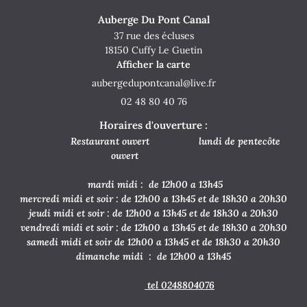
Une questio
Auberge Du Pont Canal
37 rue des écluses
18150 Cuffy Le Guetin
Accueil
02 48 80 40 7
Afficher la carte
re restaurant
02 48 80 40 76
Traiteur
Horaires d'ouverture :
Notre carte
Restaurant ouvert lundi de pentecôte
ouvert
En images
Restez infor
mardi midi : de 12h00 a 13h45
Avis
mercredi midi et soir : de 12h00 a 13h45 et de 18h30 a 20h30
Inscription News
jeudi midi et soir : de 12h00 a 13h45 et de 18h30 a 20h30
Actualités
vendredi midi et soir : de 12h00 a 13h45 et de 18h30 a 20h30
samedi midi et soir de 12h00 a 13h45 et de 18h30 a 20h30
Contact
dimanche midi : de 12h00 a 13h45
Rejoignez-nou
tel 0248804076